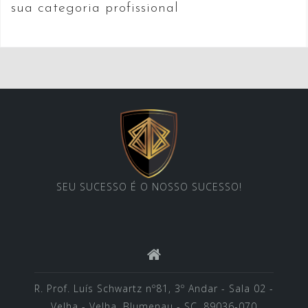
sua categoria profissional
SEU SUCESSO É O NOSSO SUCESSO!
R. Prof. Luís Schwartz nº81, 3º Andar - Sala 02 -
Velha - Velha, Blumenau - SC, 89036-070