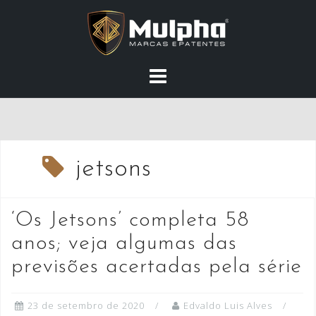
Skip
to
content
jetsons
‘Os Jetsons’ completa 58
anos; veja algumas das
previsões acertadas pela série
23 de setembro de 2020
Edvaldo Luis Alves