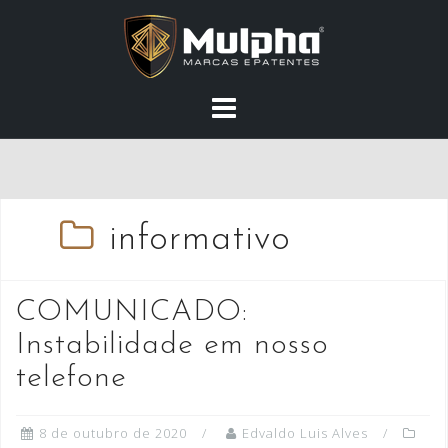
Skip
to
content
informativo
COMUNICADO:
Instabilidade em nosso
telefone
8 de outubro de 2020
Edvaldo Luis Alves