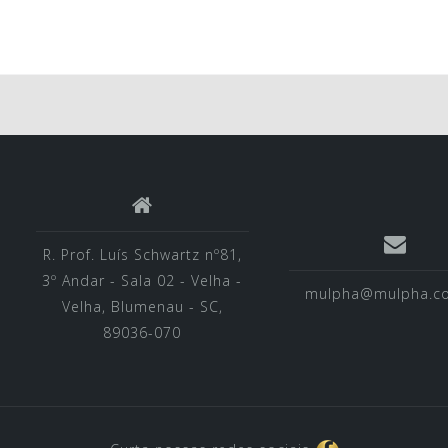
R. Prof. Luís Schwartz nº81,
3º Andar - Sala 02 - Velha -
mulpha@mulpha.c
Velha, Blumenau - SC,
89036-070