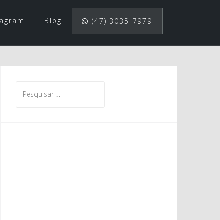
tagram
Blog
(47) 3035-7979
Pesquisar
por: