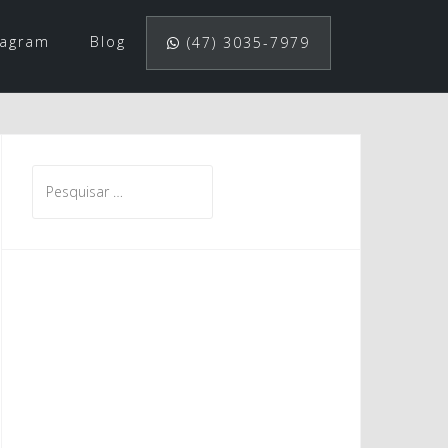
tagram
Blog
(47) 3035-7979
Pesquisar
por: