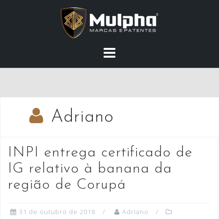
Skip
to
content
Adriano
INPI entrega certificado de
IG relativo à banana da
região de Corupá
31 de outubro de 2018
Adriano